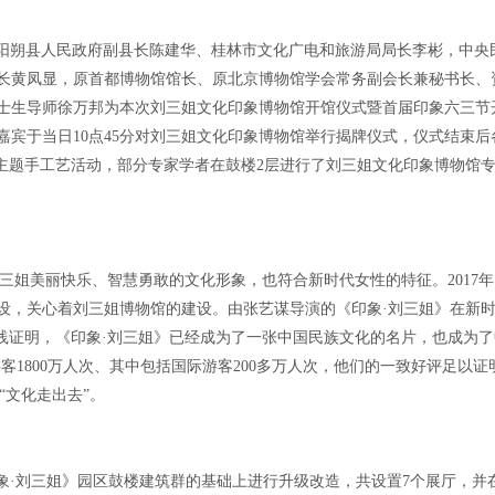
阳朔县人民政府副县长陈建华、桂林市文化广电和旅游局局长李彬，中央
长黄凤显，原首都博物馆馆长、原北京博物馆学会常务副会长兼秘书长、
士生导师徐万邦为本次刘三姐文化印象博物馆开馆仪式暨首届印象六三节
宾于当日10点45分对刘三姐文化印象博物馆举行揭牌仪式，仪式结束后
”主题手工艺活动，部分专家学者在鼓楼2层进行了刘三姐文化印象博物馆
姐美丽快乐、智慧勇敢的文化形象，也符合新时代女性的特征。2017
设，关心着刘三姐博物馆的建设。由张艺谋导演的《印象·刘三姐》在新
践证明，《印象·刘三姐》已经成为了一张中国民族文化的名片，也成为
1800万人次、其中包括国际游客200多万人次，他们的一致好评足以证
“文化走出去”。
象·刘三姐》园区鼓楼建筑群的基础上进行升级改造，共设置7个展厅，并