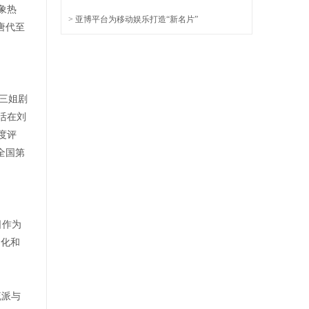
象热
> 亚博平台为移动娱乐打造“新名片”
唐代至
刘三姐剧
活在刘
度评
全国第
日作为
文化和
流派与