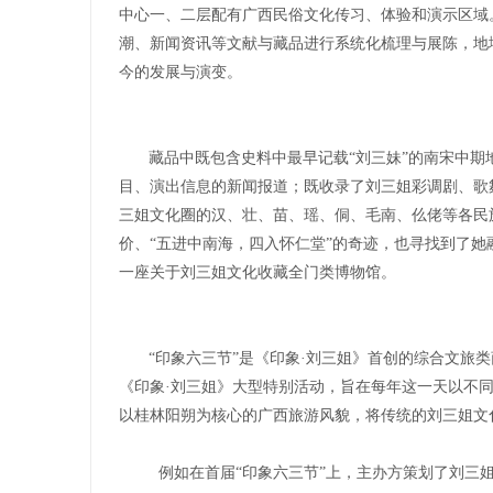
中心一、二层配有广西民俗文化传习、体验和演示区域
潮、新闻资讯等文献与藏品进行系统化梳理与展陈，地
今的发展与演变。
藏品中既包含史料中最早记载“刘三妹”的南宋中期
目、演出信息的新闻报道；既收录了刘三姐彩调剧、歌
三姐文化圈的汉、壮、苗、瑶、侗、毛南、仫佬等各民
价、“五进中南海，四入怀仁堂”的奇迹，也寻找到了
一座关于刘三姐文化收藏全门类博物馆。
“印象六三节”是《印象·刘三姐》首创的综合文旅类
《印象·刘三姐》大型特别活动，旨在每年这一天以不
以桂林阳朔为核心的广西旅游风貌，将传统的刘三姐文
例如在首届“印象六三节”上，主办方策划了刘三姐