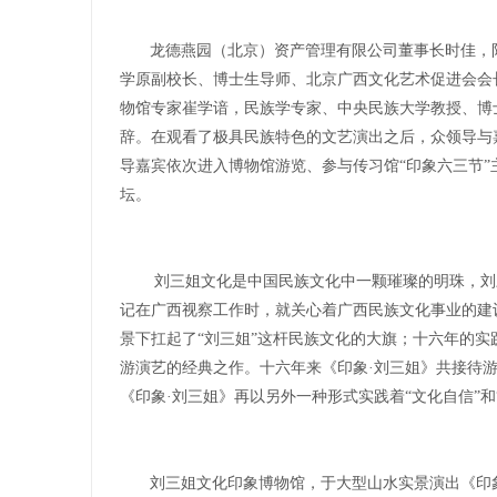
龙德燕园（北京）资产管理有限公司董事长时佳，
学原副校长、博士生导师、北京广西文化艺术促进会会
物馆专家崔学谙，民族学专家、中央民族大学教授、博
辞。在观看了极具民族特色的文艺演出之后，众领导与嘉
导嘉宾依次进入博物馆游览、参与传习馆“印象六三节
坛。
刘三姐文化是中国民族文化中一颗璀璨的明珠，刘三
记在广西视察工作时，就关心着广西民族文化事业的建
景下扛起了“刘三姐”这杆民族文化的大旗；十六年的实
游演艺的经典之作。十六年来《印象·刘三姐》共接待游客
《印象·刘三姐》再以另外一种形式实践着“文化自信”和
刘三姐文化印象博物馆，于大型山水实景演出《印