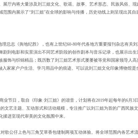
。展厅内将大量涉及刘三姐文化、歌谣、故事、艺术形态、民族风俗、现
域范围内展示了“刘三姐”在全球的影响与传播，历史动线上则呈现出其自
地理总志《舆地纪胜》，也有上世纪60-80年代各地方重要报刊杂志有关
舞剧到电影和实景演出不同艺术阶段的创作剧本与音乐记录，也展示出生
族服饰与织锦精品；既历数了刘三姐艺术形式屡屡被等党和国家领导人高
她融入家家户户生活、学习用品中的痕迹。可以说刘三姐文化印象博物馆是
商业节日，取自《印象·刘三姐》的谐音，计划将在2019年起每年的6月3
同的文艺主题、互动形式和活动规模，专注推广以刘三姐为首的广西民族
化揉进至现代审美的文化氛围中来。
对歌公仔上色与三角艾草香包缝制两项互动体验。将全球范围内各艺术