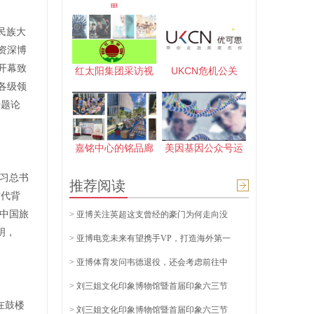
界
民族大
资深博
开幕致
红太阳集团采访视
UKCN危机公关
各级领
专题论
嘉铭中心的铭品廊
美因基因公众号运
年习总书
推荐阅读
时代背
了中国旅
> 亚博关注英超这支曾经的豪门为何走向没
明，
> 亚博电竞未来有望携手VP，打造海外第一
> 亚博体育发问韦德退役，还会考虑前往中
> 刘三姐文化印象博物馆暨首届印象六三节
在鼓楼
> 刘三姐文化印象博物馆暨首届印象六三节