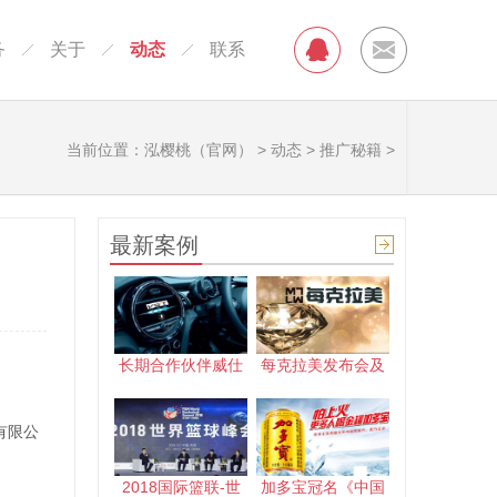
务
关于
动态
联系
当前位置：
泓樱桃（官网）
>
动态
>
推广秘籍
>
最新案例
长期合作伙伴威仕
每克拉美发布会及
有限公
2018国际篮联-世
加多宝冠名《中国